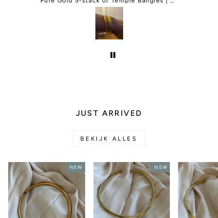
and change my order for me. I was so
Green Agate Adjustable Gemstone Bracelet
Pure Gold 5-stack of Temple Bangles | Classic and Thin Mix
happy and they even gave me a free
gift.I will be ordering more things in
the future.
JUST ARRIVED
BEKIJK ALLES
NEW
NEW