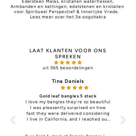
Edelsteen Malas, kristallen waterflessen,
Armbanden en kettingen, edelstenen en kristallen
voor Spiritueel Perspectief & Innerlijke Vrede.
Lees meer over het 3e oogchakra
LAAT KLANTEN VOOR ONS
SPREKEN
uit 565 beoordelingen
Tina Daniels
Gold leaf bangles 5 stack
ce —
I love my bangles they’re so beautiful
it's 
th so
I was pleasantly surprised on how
is
ls
fast they were delivered considering
pers
e the
I live in California, and I reached out
Sup
to change a size on my previous
order and They responded right back