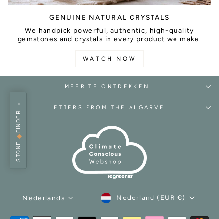
GENUINE NATURAL CRYSTALS
We handpick powerful, authentic, high-quality
gemstones and crystals in every product we make.
WATCH NOW
MEER TE ONTDEKKEN
×
LETTERS FROM THE ALGARVE
FINDER
◆
STONE
MUNTEENHEID
TAAL
Nederland (EUR €)
Nederlands