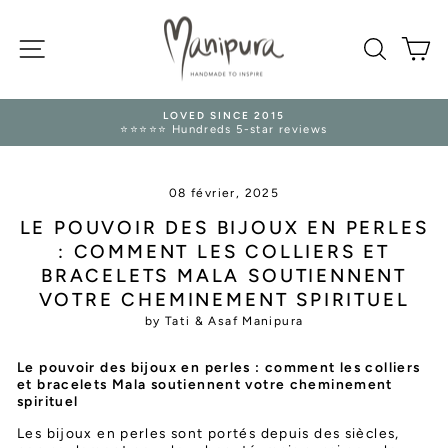
Passer
au
NAVIGATION
contenu
RECHE
P
LOVED SINCE 2015
⭐⭐⭐⭐⭐ Hundreds 5-star reviews
Diaporama
Pause
08 février, 2025
LE POUVOIR DES BIJOUX EN PERLES
: COMMENT LES COLLIERS ET
BRACELETS MALA SOUTIENNENT
VOTRE CHEMINEMENT SPIRITUEL
by Tati & Asaf Manipura
Le pouvoir des bijoux en perles : comment les colliers
et bracelets Mala soutiennent votre cheminement
spirituel
Les bijoux en perles sont portés depuis des siècles,