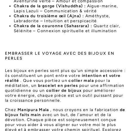
Aventurine verte – Amour et compassion
Chakra de la gorge (Vishuddha) :
Aigue-marine,
Lapis Lazuli – Communication & vérité
Chakra du troisième œil (Ajna) :
Améthyste,
Labradorite – Intuition et perspicacité
Chakra de la couronne (Sahasrara) :
Quartz clair,
Sélénite – Connexion spirituelle et illumination
EMBRASSER LE VOYAGE AVEC DES BIJOUX EN
PERLES
Les bijoux en perles sont plus qu'un simple accessoire :
ils constituent un pont entre votre
intention et votre
réalité
. Que vous portiez un
collier mala
pour la
méditation, un
bracelet en perles
pour une affirmation
quotidienne ou un
collier de bijoux
pour améliorer
votre énergie, chaque pièce est un outil puissant pour
la croissance personnelle.
Chez
Manipura Mala
, nous croyons en la fabrication
de
bijoux faits main
avec un but, de l'amour et de la
dévotion. Chaque pièce est soigneusement conçue
pour vous aider à vous aligner sur votre moi le plus
élevé et à embrasser votre chemin spirituel. Explorez