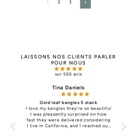
1
2
3
Suivant
LAISSONS NOS CLIENTS PARLER
POUR NOUS
sur 565 avis
Tina Daniels
Gold leaf bangles 5 stack
ce —
I love my bangles they’re so beautiful
it's 
th so
I was pleasantly surprised on how
is
ls
fast they were delivered considering
pers
e the
I live in California, and I reached out
Sup
to change a size on my previous