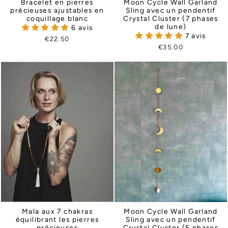
Bracelet en pierres
Moon Cycle Wall Garland
précieuses ajustables en
Sling avec un pendentif
coquillage blanc
Crystal Cluster (7 phases
de lune)
6 avis
7 avis
€22.50
€35.00
Mala aux 7 chakras
Moon Cycle Wall Garland
équilibrant les pierres
Sling avec un pendentif
précieuses
Crystal Cluster (5 phases