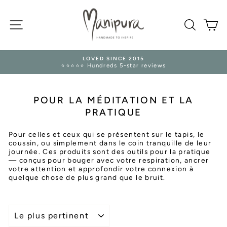
Passer
au
NAVIGATION
contenu
RECHE
P
INCE 2015
TRUSTED RETUR
s 5-star reviews
14 Days Refund 
Diaporama
Pause
POUR LA MÉDITATION ET LA
PRATIQUE
Pour celles et ceux qui se présentent sur le tapis, le
coussin, ou simplement dans le coin tranquille de leur
journée. Ces produits sont des outils pour la pratique
— conçus pour bouger avec votre respiration, ancrer
votre attention et approfondir votre connexion à
quelque chose de plus grand que le bruit.
APPLIQUER