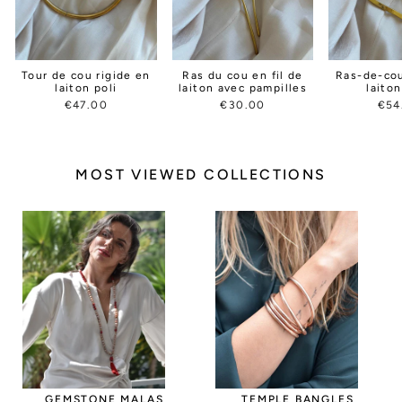
Tour de cou rigide en
Ras du cou en fil de
Ras-de-cou
laiton poli
laiton avec pampilles
laito
€47.00
€30.00
€54
MOST VIEWED COLLECTIONS
GEMSTONE MALAS
TEMPLE BANGLES