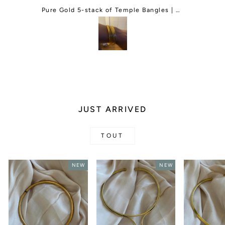
order and They responded right back
and change my order for me. I was so
Green Agate Adjustable Gemstone Bracelet
Pure Gold 5-stack of Temple Bangles | Classic and Thin Mix
happy and they even gave me a free
gift.I will be ordering more things in
the future.
JUST ARRIVED
TOUT
NEW
NEW