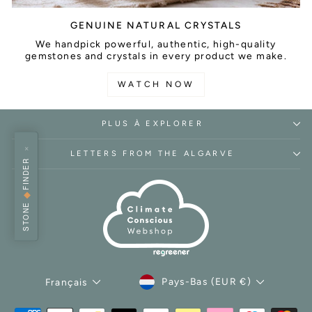
GENUINE NATURAL CRYSTALS
We handpick powerful, authentic, high-quality
gemstones and crystals in every product we make.
WATCH NOW
PLUS À EXPLORER
×
LETTERS FROM THE ALGARVE
FINDER
◆
STONE
DEVISE
LANGUE
Pays-Bas (EUR €)
Français